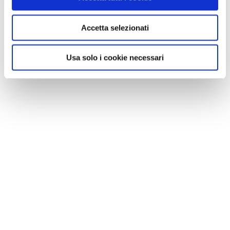
Accetta selezionati
NEWS
Le nostre montagne stanno morendo: parola di
Usa solo i cookie necessari
Mario Tozzi