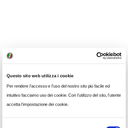
traditionelle
, ma come denuncia il nome è un piatto di
origine gallese a base di birra e formaggio, anche se è
assolutamente di casa in tutte le brasserie del Nord-
Pas-de-Calais. Tutti si mangia
rigorosamente
accompagnato da patatine fritte e, ovvio, birra.
Questo sito web utilizza i cookie
Per rendere l’accesso e l’uso del nostro sito più facile ed
intuitivo facciamo uso dei cookie. Con l'utilizzo del sito, l'utente
accetta l'impostazione dei cookie.
Selezione