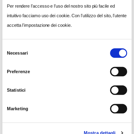
Per rendere l’accesso e l’uso del nostro sito più facile ed
intuitivo facciamo uso dei cookie. Con l'utilizzo del sito, l'utente
accetta l'impostazione dei cookie.
Selezione
Expo Dubai 2020, Padiglione Singapore - foto Shutterstock
Necessari
del
consenso
Preferenze
Finlandia
Punta a regalare un angolo di quiete anche il
padiglione finlandese. Fuori sembra un cubo di
Statistici
candida neve sulla quale uno squarcio propone un
affaccio sul legno, materiale tipico delle costruzioni
Marketing
finniche scelto dallo studio di Helsinki Jkmm proprio
per evocare quel tipo di sensazioni anche nel deserto.
Mostra dettagli