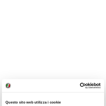
Expo Dubai 2020, Padiglione Arabia Saudita - foto Shutterstock
Singapore
Lo hanno definito un giardino tridimensionale questo
padiglione opera dello studio Whoa. In effetti,
passeggiando lungo il percorso del padiglione di
Singapore si entra in un piacevole ambiente naturale
che regala refrigerio, quiete e anche una visione di
come la natura sia un'alleata preziosa e da tutelare.
Questo sito web utilizza i cookie