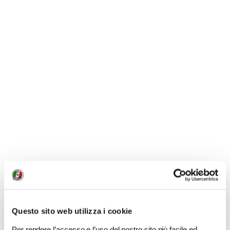
La mostra resterà aperta
dal 5 giugno al 31 luglio
2015
nelle sale del Museo di Antropologia nel Palazzo
Nonfinito, in via del Proconsolo 12, a
Firenze
.
Orari:
tutti i giorni 10.30 - 17.30, chiuso il mercoledì.
Biglietto:
€ 6,00/3,00.
Biglietto ridotto per i soci Tci.
Per ulteriori informazioni e/o interviste:
info@barnum-
review.com
.
CONDIVIDI
Questo sito web utilizza i cookie
Per rendere l’accesso e l’uso del nostro sito più facile ed