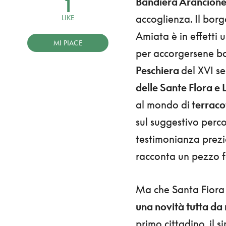
1
Bandiera Arancion
accoglienza. Il bor
LIKE
Amiata è in effetti 
MI PIACE
per accorgersene bas
Peschiera
del XVI se
delle Sante Flora e L
al mondo di
terraco
sul suggestivo perc
testimonianza prez
racconta un pezzo 
Ma che Santa Fiora 
una novità tutta da
primo cittadino, il 