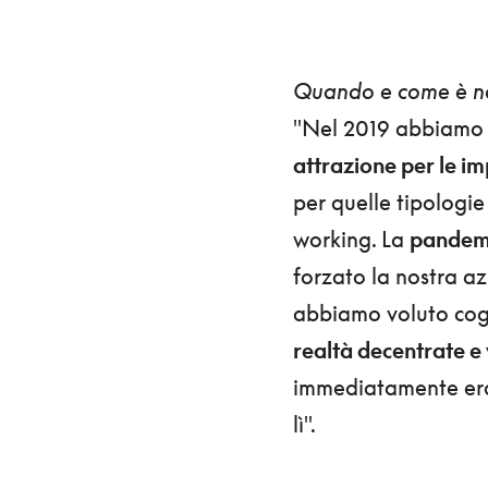
Quando e come è nat
"Nel 2019 abbiamo e
attrazione per le i
per quelle tipologie
working. La
pandem
forzato la nostra az
abbiamo voluto cog
realtà decentrate e 
immediatamente era
lì".