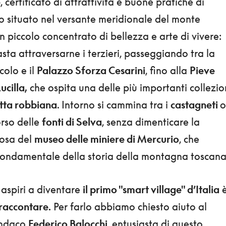
e
, certificato di attrattività e buone pratiche di
go situato nel versante meridionale del monte
un piccolo concentrato di bellezza e arte di vivere:
ta attraversarne i terzieri, passeggiando tra la
colo e il
Palazzo Sforza Cesarini
, fino alla
Pieve
ucilla,
che ospita una delle più importanti collezio
tta robbiana
. Intorno si cammina tra i
castagneti
o
orso delle
fonti di Selva
, senza dimenticare la
iosa del
museo delle miniere di Mercurio
, che
fondamentale della storia della montagna toscana
aspiri a diventare
il primo "smart village" d’Italia
 raccontare.
Per farlo abbiamo chiesto aiuto al
sindaco
Federico Balocchi
, entusiasta di questo