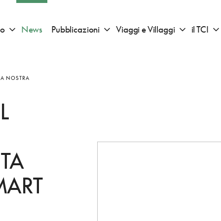
io
News
Pubblicazioni
Viaggi e Villaggi
il TCI
Apri sotto menu "Consigli di viaggio"
Apri sotto menu "Pubblicazioni"
Apri sotto 
 LA NOSTRA
L
TA
MART