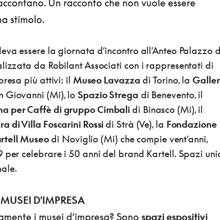
raccontano. Un racconto che non vuole essere
a stimolo.
eva essere la giornata d’incontro all’Anteo Palazzo d
lizzata da Robilant Associati con i rappresentati di
resa più attivi: il
Museo Lavazza
di Torino, la
Galler
n Giovanni (Mi), lo
Spazio Strega
di Benevento, il
a per Caffè di gruppo Cimbali
di Binasco (Mi), il
a di Villa Foscarini Rossi
di Strà (Ve), la
Fondazione
rtell Museo
di Noviglio (Mi) che compie vent’anni,
 per celebrare i 50 anni del brand Kartell. Spazi uni
ale.
 MUSEI D'IMPRESA
amente i musei d’impresa? Sono
spazi espositivi