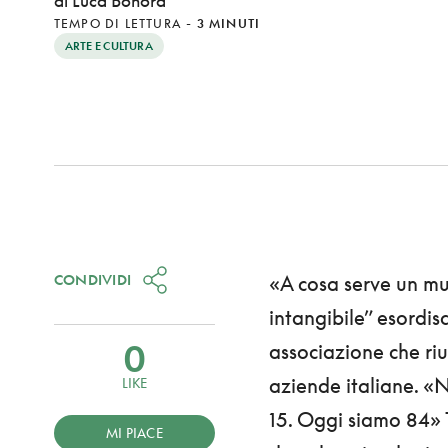
di Luca Bonora
TEMPO DI LETTURA
-
3 MINUTI
ARTE E CULTURA
CONDIVIDI
«A cosa serve un mu
intangibile” esord
0
associazione che riun
aziende italiane. «
LIKE
15. Oggi siamo 84» Tu
MI PIACE