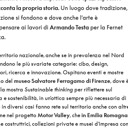
conta la propria storia.
Un luogo dove tradizione,
zione si fondono e dove anche l’arte è
pensare ai lavori di
Armando Testa
per la Fernet
za.
l territorio nazionale, anche se in prevalenza nel Nord
endono le più svariate categorie: cibo, design,
ri, ricerca e innovazione. Ospitano eventi e mostre
so del
museo Salvatore Ferragamo
di Firenze
, dove 
0 la mostra
Sustainable thinking
per riflettere sul
 e sostenibilità, in un’ottica sempre più necessaria di
in diversi casi fanno rete sul territorio anche con altr
ome nel progetto
Motor Valley
, che
in Emilia Romagna
e costruttrici, collezioni private e musei d’impresa co