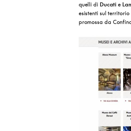
quelli di
Ducati
e
Lam
esistenti sul territor
promossa da Confind