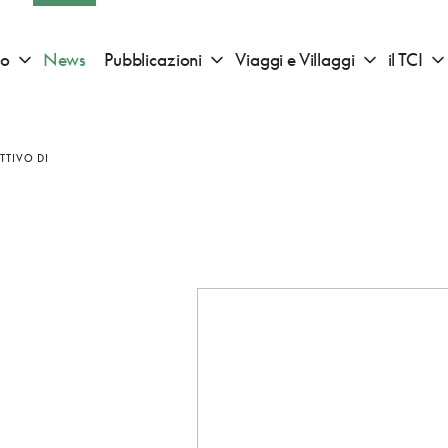
io
News
Pubblicazioni
Viaggi e Villaggi
il TCI
Apri sotto menu "Consigli di viaggio"
Apri sotto menu "Pubblicazioni"
Apri sotto 
TTIVO DI