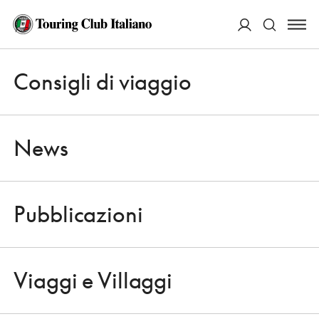
ACCEDI
Consigli di viaggio
Apri 
Cerca
News
Pubblicazioni
NEWS
Apri 
IL PIONIERE DEL TURISMO
Viaggi e Villaggi
MODERNO
Apri 
13 NOVEMBRE 2013