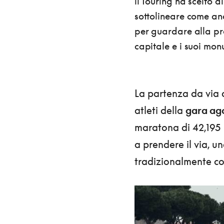
il Touring ha scelto 
sottolineare come anc
per guardare alla pro
capitale e i suoi mon
La partenza da via d
atleti della
gara ago
maratona di 42,195 k
a prendere il via, u
tradizionalmente co