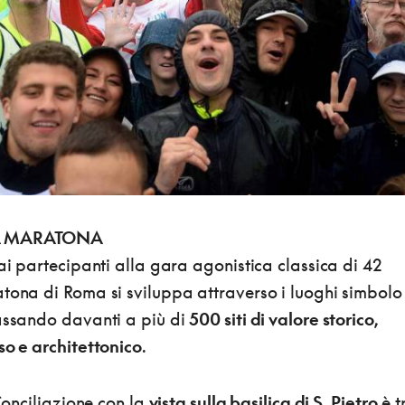
LA MARATONA
dai partecipanti alla gara agonistica classica di 42
atona di Roma si sviluppa attraverso i luoghi simbolo
passando davanti a più di
500 siti di valore storico,
so e architettonico
.
 Conciliazione con la
vista sulla basilica di S. Pietro
è t