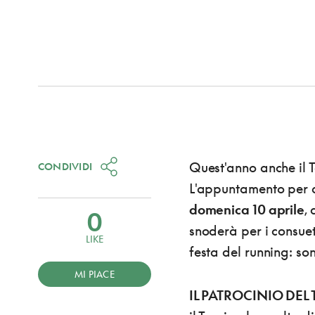
Quest'anno anche il T
CONDIVIDI
L'appuntamento per qu
domenica 10 aprile
,
0
snoderà per i consuet
LIKE
festa del running: so
MI PIACE
IL PATROCINIO DEL 