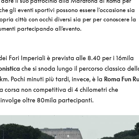
di dare il suo patrocinio alla Maratona di Roma per
he gli eventi sportivi possono essere l’occasione sia
pria città con occhi diversi sia per per conoscere la
umenti partecipando all’evento.
ei Fori Imperiali è prevista alle 8.40 per i 16mila
nistica
che si snoda lungo il percorso classico dell
m. Pochi minuti più tardi, invece, è la
Roma Fun R
na corsa non competitiva di 4 chilometri che
involge oltre 80mila partecipanti.