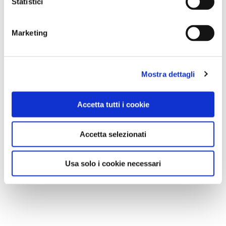
Statistici
A Parma torna il Salone del Camper: dieci giorni
dedicati al turismo en plein air
Marketing
Mostra dettagli
Accetta tutti i cookie
Accetta selezionati
Usa solo i cookie necessari