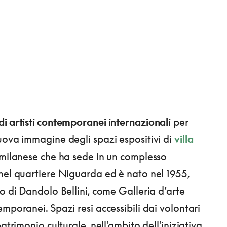
i artisti contemporanei internazionali
per
uova immagine degli spazi espositivi di
villa
milanese che ha sede in un complesso
nel quartiere Niguarda ed è nato nel 1955,
ro di Dandolo Bellini, come Galleria d’arte
mporanei. Spazi resi accessibili dai volontari
patrimonio culturale, nell'ambito dell'iniziativa