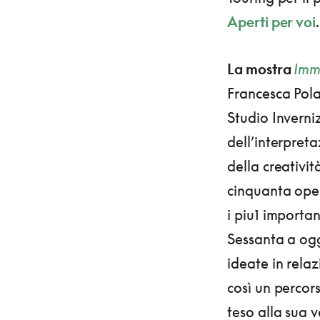
Aperti per voi
.
La mostra
Imm
Francesca Pola
Studio Inverniz
dell’interpret
della creativit
cinquanta opere
i piu1 importan
Sessanta a ogg
ideate in relaz
così un percor
teso alla sua v