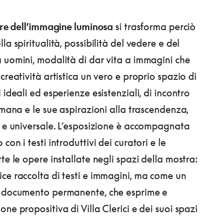
tore dell’immagine luminosa
si trasforma perciò
la spiritualità, possibilità del vedere e del
 uomini, modalità di dar vita a immagini che
creatività artistica un vero e proprio spazio di
 ideali ed esperienze esistenziali, di incontro
umana e le sue aspirazioni alla trascendenza,
e e universale. L’esposizione è accompagnata
con i testi introduttivi dei curatori e le
te le opere installate negli spazi della mostra:
ce raccolta di testi e immagini, ma come un
o documento permanente, che esprime e
ne propositiva di Villa Clerici e dei suoi spazi