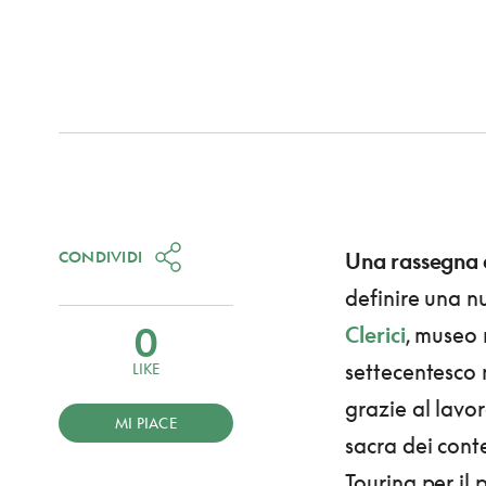
CONDIVIDI
Una rassegna d
definire una n
0
Clerici
, museo 
settecentesco 
LIKE
grazie al lavo
MI PIACE
sacra dei conte
Touring per il 