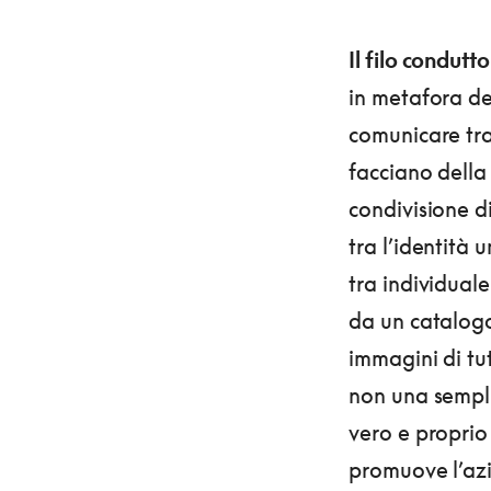
Il filo condut
in metafora del
comunicare tra
facciano della 
condivisione di
tra l’identità 
tra individual
da un catalogo 
immagini di tut
non una sempli
vero e propri
promuove l’azio