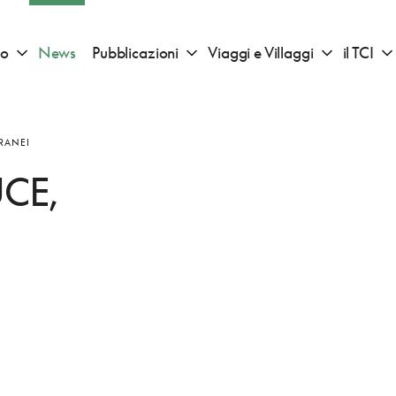
io
News
Pubblicazioni
Viaggi e Villaggi
il TCI
Apri sotto menu "Consigli di viaggio"
Apri sotto menu "Pubblicazioni"
Apri sotto 
ORANEI
CE,