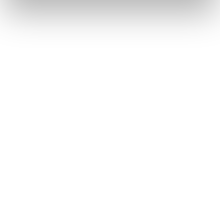
Sister di Chiara Camoni a Castel Gardena
INFORMAZIONI
Info e prenotazioni (in inglese, tedesco e ladino) dei
tour e del Sentiero sul sito:
biennalegherdeina.it
CONDIVIDI