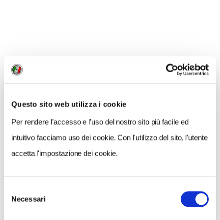
contrario un percorso attivo e non solo metaforico. Il
suo progetto Sentiero è basato sul camminare
e
forse non c’è contesto migliore della Val Gardena in
estate per questo. Insieme alle guide da lui formate, si
scoprono così i segreti, le poesie, i suoni del bosco per
arrivare poi a elaborarli personalmente all’interno di
una yurta. Un viaggio immersivo nel territorio ma
Questo sito web utilizza i cookie
anche nelle proprie sensibilità.
Per rendere l’accesso e l’uso del nostro sito più facile ed
intuitivo facciamo uso dei cookie. Con l'utilizzo del sito, l'utente
accetta l'impostazione dei cookie.
Selezione
Necessari
del
consenso