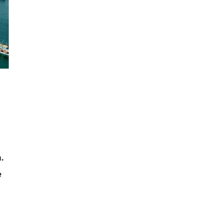
m
.
e