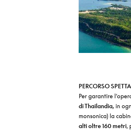
PERCORSO SPETT
Per garantire l’oper
di Thailandia,
in ogn
monsonica) la cabi
alti oltre 160 metri
,