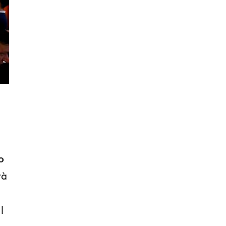
o
tà
l