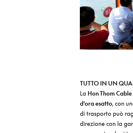
TUTTO IN UN QUA
La
Hon Thom Cable Ca
d’ora esatto
, con un
di trasporto può ra
direzione con la ga