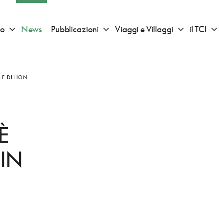
io
News
Pubblicazioni
Viaggi e Villaggi
il TCI
Apri sotto menu "Consigli di viaggio"
Apri sotto menu "Pubblicazioni"
Apri sotto 
LE DI HON
È
IN