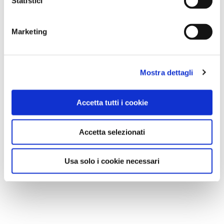
Statistici
A Parma torna il Salone del Camper: dieci giorni
dedicati al turismo en plein air
Marketing
Mostra dettagli
Accetta tutti i cookie
Accetta selezionati
Usa solo i cookie necessari