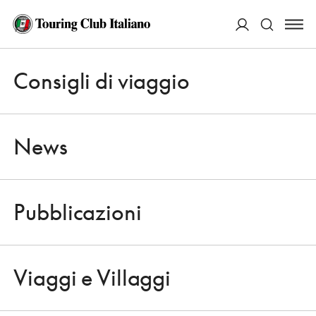
ACCEDI
Consigli di viaggio
Apri 
Cerca
News
Pubblicazioni
NEWS
Apri 
ULTIMA PUNTATA IL 29 NOVEMBRE
Viaggi e Villaggi
LA RAI CHIUDE TGR MONTAGNE
Apri 