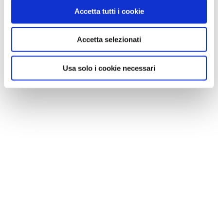
Accetta tutti i cookie
NEWS
Accetta selezionati
A Parma torna il Salone del Camper: dieci giorni
dedicati al turismo en plein air
Usa solo i cookie necessari