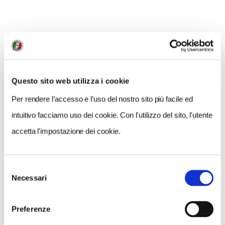
Lecce
L
e candidate a Capitali europee della cultura
2019: Matera
Le candidate a Capitali europee della cultura 2019:
Questo sito web utilizza i cookie
Ravenna
Per rendere l’accesso e l’uso del nostro sito più facile ed
Le candidate a Capitali europee della cultura 2019:
intuitivo facciamo uso dei cookie. Con l'utilizzo del sito, l'utente
Siena
accetta l'impostazione dei cookie.
Selezione
CONDIVIDI
Necessari
del
consenso
0
Preferenze
LIKE