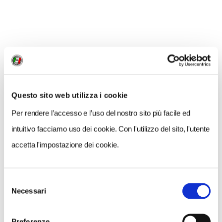
Questo sito web utilizza i cookie
Per rendere l’accesso e l’uso del nostro sito più facile ed
intuitivo facciamo uso dei cookie. Con l'utilizzo del sito, l'utente
Vigne dell'Oltrepò - foto Garavana/Fondazione Sviluppo Oltrepò
accetta l'impostazione dei cookie.
L’esperienza del progetto
Oltrepò Biodiverso
è stata
intensa e ha portato buoni risultati per aver saputo
raccontare un territorio all’esterno, ma anche agli
Selezione
Necessari
del
stessi suoi abitanti. «
Resta però ancora molto da
consenso
fare.
L’area oltrepadana continua a essere un zona
Preferenze