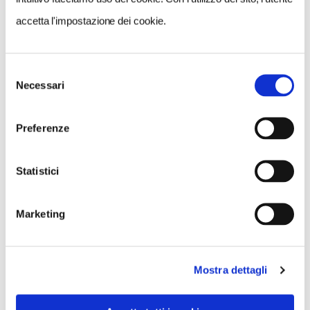
accetta l'impostazione dei cookie.
NEWS
A Parma torna il Salone del Camper: dieci giorni
dedicati al turismo en plein air
Selezione
Necessari
del
consenso
Preferenze
Statistici
Marketing
Mostra dettagli