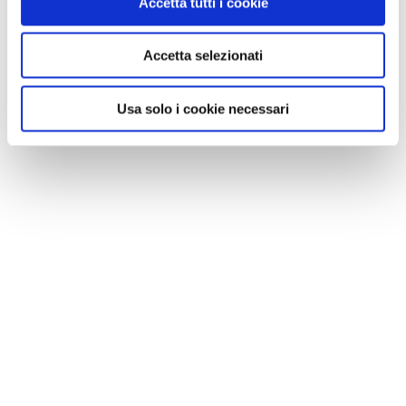
Accetta tutti i cookie
Accetta selezionati
NEWS
Usa solo i cookie necessari
Le nostre montagne stanno morendo: parola di
Mario Tozzi