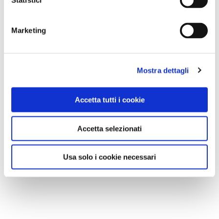
Statistici
A Parma torna il Salone del Camper: dieci giorni
dedicati al turismo en plein air
Marketing
Mostra dettagli
Accetta tutti i cookie
Accetta selezionati
Usa solo i cookie necessari