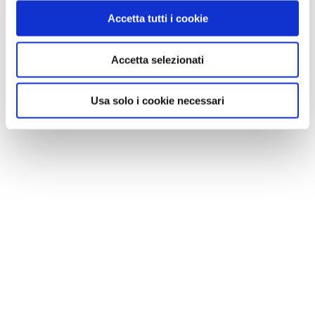
Accetta tutti i cookie
NEWS
Accetta selezionati
A Parma torna il Salone del Camper: dieci giorni
Usa solo i cookie necessari
dedicati al turismo en plein air