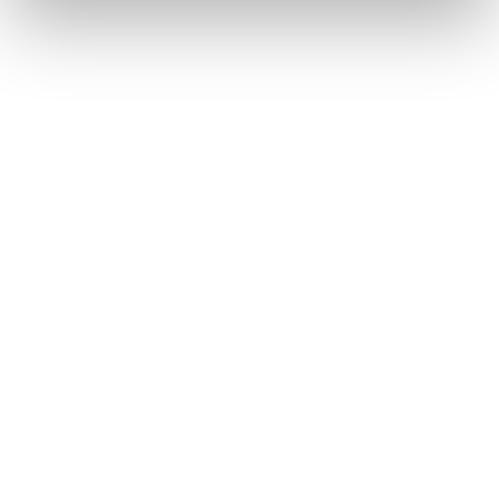
NEWS
Le nostre montagne stanno morendo: parola di
Mario Tozzi