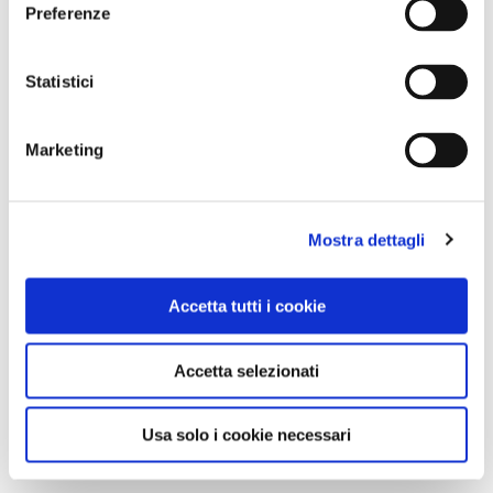
Preferenze
Statistici
NEWS
Marketing
A Parma torna il Salone del Camper: dieci giorni
dedicati al turismo en plein air
Mostra dettagli
Accetta tutti i cookie
Accetta selezionati
Usa solo i cookie necessari