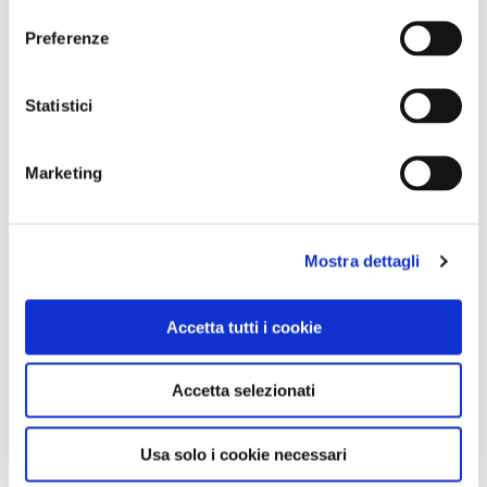
consenso
Gabriele Ravanetti)
Ga
Preferenze
1 / 6
Statistici
Marketing
NEWS
Mostra dettagli
Accetta tutti i cookie
Accetta selezionati
Usa solo i cookie necessari