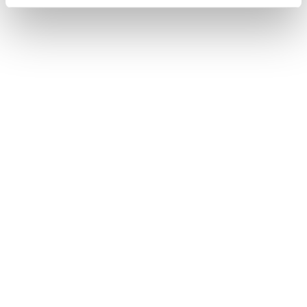
NEWS
A Parma torna il Salone del Camper: dieci giorni
dedicati al turismo en plein air