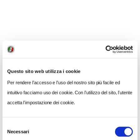
0
LIKE
MI PIACE
Questo sito web utilizza i cookie
Per rendere l’accesso e l’uso del nostro sito più facile ed
intuitivo facciamo uso dei cookie. Con l'utilizzo del sito, l'utente
accetta l'impostazione dei cookie.
GALLERIA FOTOGRAFICA
Selezione
Necessari
del
L'isola con la caratteristica spiaggia rosa (Foto di
L'