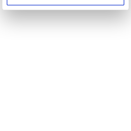
INFORMAZIONI
Sito web
www.italy-croatia.eu/web/innocultour
.
L’iniziativa è promossa da Delta 2000 Società
Consortile ar.l (lead partner), Regione del Veneto,
Regione Molise, RERA – Agenzia di sviluppo della
regione di Spalato e della Dalmazia, NHMR – Museo
di Storia naturale di Rijeka.