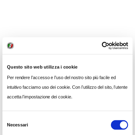
I parchi dove incontrare i dinosauri in Italia
I giochi da tavolo più belli ambientati in Giappone
I giochi da tavolo più belli ambientati in Egitto
Viaggiare per gioco. In Messico fra Maya e Aztechi
Questo sito web utilizza i cookie
Per rendere l’accesso e l’uso del nostro sito più facile ed
Viaggiare per gioco. La spedizione perduta in
Amazzonia
intuitivo facciamo uso dei cookie. Con l'utilizzo del sito, l'utente
accetta l'impostazione dei cookie.
Viaggiare per gioco. Alla conquista del K2
Selezione
Viaggiare per gioco. In una trincea della Grande
Necessari
del
Guerra
consenso