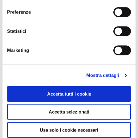
consenso
CONDIVIDI
Preferenze
Statistici
0
LIKE
Marketing
MI PIACE
Mostra dettagli
Accetta tutti i cookie
Accetta selezionati
GALLERIA FOTOGRAFICA
Usa solo i cookie necessari