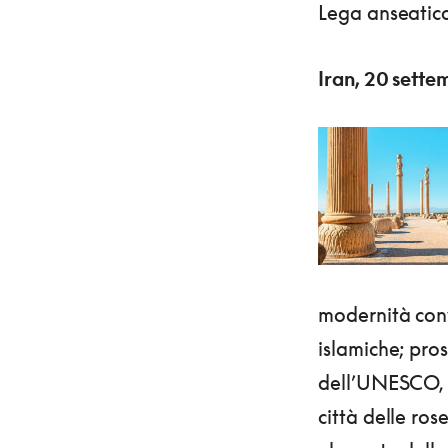
Lega anseatica
Iran, 20 sette
modernità con
islamiche; pro
dell’UNESCO, e
città delle ros