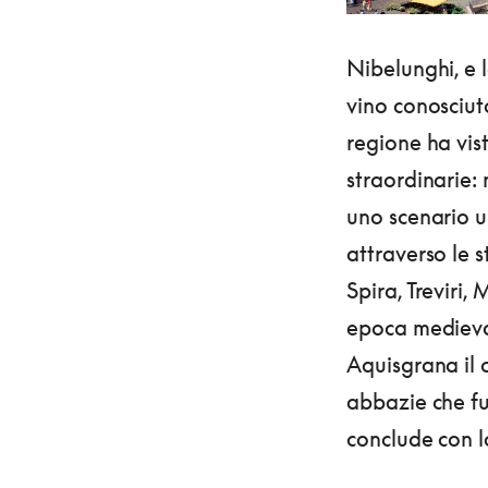
Nibelunghi, e l
vino conosciut
regione ha vist
straordinarie:
uno scenario un
attraverso le 
Spira, Treviri
epoca medieval
Aquisgrana il 
abbazie che fur
conclude con l