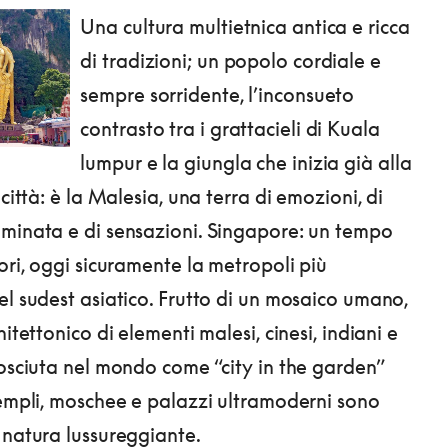
Una cultura multietnica antica e ricca
di tradizioni; un popolo cordiale e
sempre sorridente, l’inconsueto
contrasto tra i grattacieli di Kuala
lumpur e la giungla che inizia già alla
 città: è la Malesia, una terra di emozioni, di
minata e di sensazioni. Singapore: un tempo
ori, oggi sicuramente la metropoli più
el sudest asiatico. Frutto di un mosaico umano,
hitettonico di elementi malesi, cinesi, indiani e
nosciuta nel mondo come “city in the garden”
templi, moschee e palazzi ultramoderni sono
 natura lussureggiante.