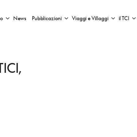
io
News
Pubblicazioni
Viaggi e Villaggi
il TCI
Apri sotto menu "Consigli di viaggio"
Apri sotto menu "Pubblicazioni"
Apri sotto 
ICI,