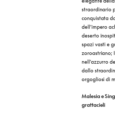
elegante della 
straordinario p
conquistata d
dell’impero ac
deserto inospi
spazi vasti e g
zoroastriano; I
nell’azzurro d
dallo straordin
orgogliosi di m
Malesia e Sing
grattacieli