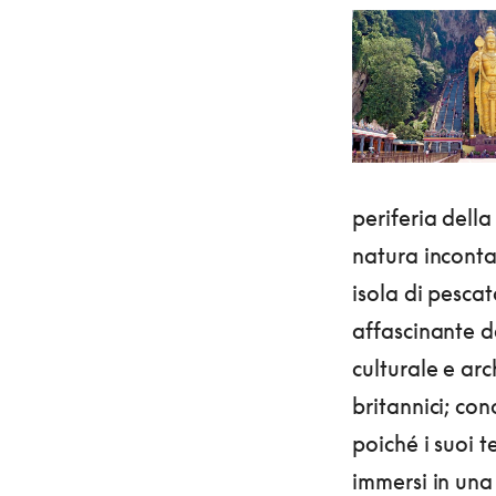
periferia della
natura inconta
isola di pescat
affascinante d
culturale e arc
britannici; co
poiché i suoi 
immersi in una