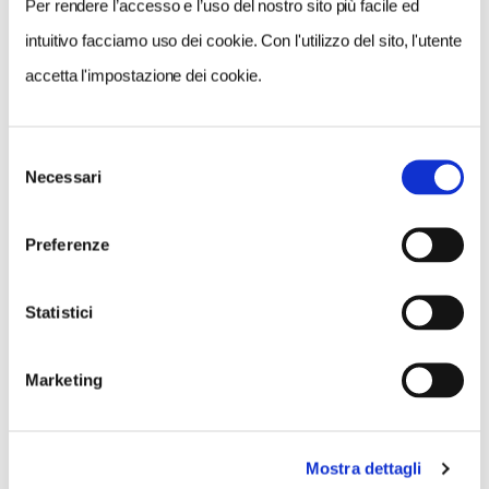
Per rendere l’accesso e l’uso del nostro sito più facile ed
intuitivo facciamo uso dei cookie. Con l'utilizzo del sito, l'utente
accetta l'impostazione dei cookie.
Selezione
VIAGGI DEL TOURING
Necessari
del
consenso
In Cammino con l’esperto, ecco i Viaggi a piedi del
Touring
Preferenze
Statistici
Marketing
Mostra dettagli