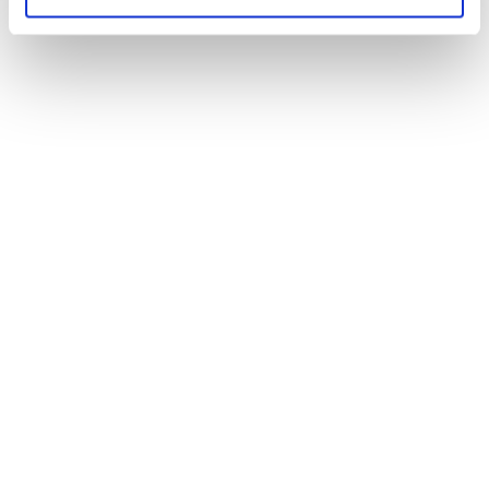
VIAGGI DEL TOURING
In Cammino con l’esperto, ecco i Viaggi a piedi del
Touring