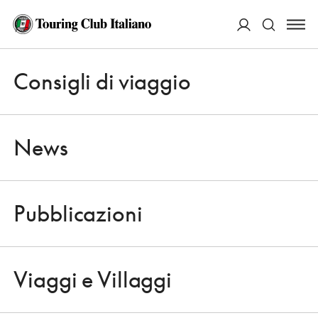
ACCEDI
Consigli di viaggio
Apri 
Cerca
News
Pubblicazioni
VIAGGI DEL TOURING
Apri 
VIAGGI DEL CLUB: SI PARTE!
Viaggi e Villaggi
27 OTTOBRE 2010
Apri 