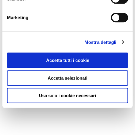
VIAGGI DEL TOURING
Marketing
In Cammino con l’esperto, ecco i Viaggi a piedi del
Touring
Mostra dettagli
Accetta tutti i cookie
Accetta selezionati
Usa solo i cookie necessari