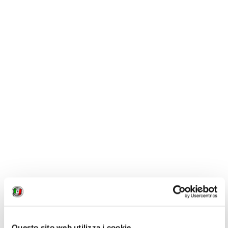
Piero Carlesi, redattore. “
Via Portici a Bolzano
.
Innanzi tutto per i portici, appunto. Si può camminare
in ogni stagione riparati da pioggia o sole. È
Questo sito web utilizza i cookie