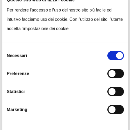
lunghissima e c'è di tutto, negozi di ogni tipo. È sempre
Per rendere l’accesso e l’uso del nostro sito più facile ed
animata, un vero punto di riferimento. A metà c'è poi,
in piazza delle Erbe, il mercatino con i prodotti della
intuitivo facciamo uso dei cookie. Con l'utilizzo del sito, l'utente
zona”.
accetta l'impostazione dei cookie.
Selezione
Necessari
del
consenso
Preferenze
Statistici
Marketing