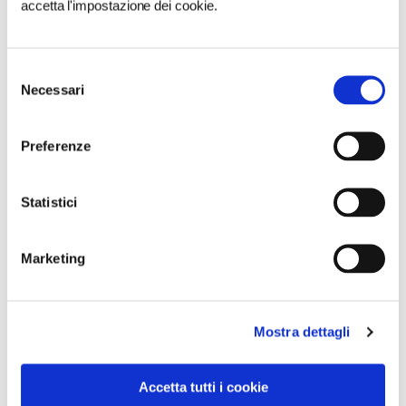
accetta l'impostazione dei cookie.
Selezione
Necessari
del
consenso
CONDIVIDI
Preferenze
4
Statistici
LIKE
MI PIACE
Marketing
Mostra dettagli
Accetta tutti i cookie