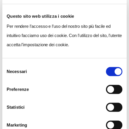
dimore d’Europa
*
-
Che cosa vedere a Belluno e dintorni
-
In camper sulle Dolomiti Agordine
Questo sito web utilizza i cookie
-
In bici sul Delta del Po: quattro itinerari per tutti
Per rendere l’accesso e l’uso del nostro sito più facile ed
-
Vacanze italiane 2020: Veneto
intuitivo facciamo uso dei cookie. Con l'utilizzo del sito, l'utente
accetta l'impostazione dei cookie.
Selezione
Necessari
del
consenso
Preferenze
Statistici
Marketing