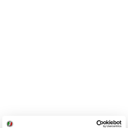
-
Venezia, sulle orme del poeta russo Iosif
Brodskij
-
Dieci cose da vedere a Marostica e dintorni
(Vicentino) in attesa della prossima Partita a
scacchi
-
In bici sulle ciclabili Treviso-Ostiglia e GiraSile
-
In camper a Soave, perla del Veronese
-
Itinerario tra i borghi a sud di Verona
-
In camper tra le Ville Venete
-
Che cosa vedere a Padova: dieci luoghi da
non perdere
*
- A
Padova il Musme, Museo di storia della medicina
-
A Padova in bicicletta
-
Il Catajo, una fra le più imponenti (e sconosciute)