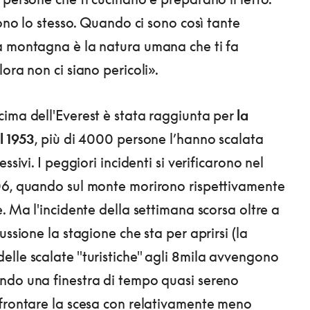
sono lo stesso. Quando ci sono così tante
a montagna è la natura umana che ti fa
ora non ci siano pericoli».
ima dell'Everest è stata raggiunta per
la
l 1953
, più di 4000 persone l’hanno scalata
essivi. I peggiori incidenti si verificarono nel
06, quando sul monte morirono rispettivamente
. Ma l'incidente della settimana scorsa oltre a
ussione la stagione che sta per aprirsi (la
lle scalate "turistiche" agli 8mila avvengono
ndo una finestra di tempo quasi sereno
frontare la scesa con relativamente meno