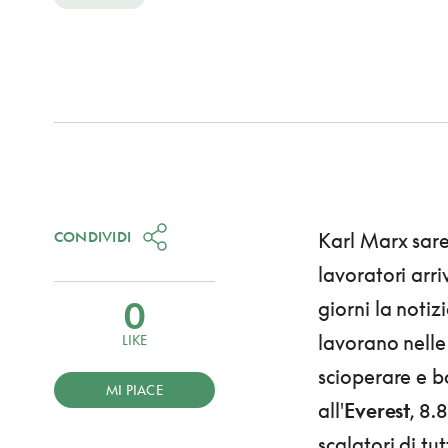
CONDIVIDI
Karl Marx sareb
lavoratori arri
0
giorni la notiz
lavorano nelle
LIKE
scioperare e b
MI PIACE
all'
Everest
, 8.
scalatori di tu