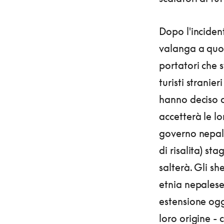
Dopo l'inciden
valanga a quo
portatori che s
turisti stranie
hanno deciso di
accetterà le lo
governo nepal
di risalita) st
salterà. Gli s
etnia nepalese
estensione oggi
loro origine -