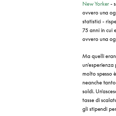
New Yorker
- 
ovvero una ogn
statistici - ri
75 anni in cui
ovvero una ogn
Ma quelli erano
un'esperienza 
molto spesso è 
neanche tanto 
soldi. Un'asces
tasse di scala
gli stipendi pe