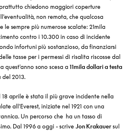
oprattutto chiedono maggiori coperture
ell'eventualità, non remota, che qualcosa
 le sempre più numerose scalate: 21mila
rcimento contro i 10.300 in caso di incidente
ondo infortuni più sostanzioso, da finanziarsi
delle tasse per i permessi di risalita riscosse dal
da quest'anno sono scesa a
11mila dollari a testa
a del 2013.
18 aprile è stata il più grave incidente nella
alate all'Everest, iniziate nel 1921 con una
tannica. Un percorso che ha un tasso di
simo. Dal 1996 a oggi - scrive
Jon Krakauer
sul