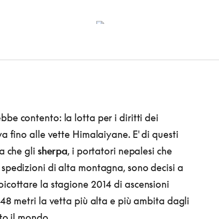
be contento: la lotta per i diritti dei
va fino alle vette Himalaiyane. E' di questi
ia che gli
sherpa
, i portatori nepalesi che
 spedizioni di alta montagna, sono decisi a
oicottare la stagione 2014 di ascensioni
848 metri la vetta più alta e più ambita dagli
tto il mondo.