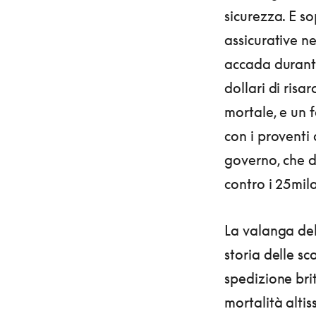
sicurezza. E s
assicurative n
accada durante
dollari di risa
mortale, e un f
con i proventi 
governo, che 
contro i 25mil
La valanga del 
storia delle sc
spedizione bri
mortalità altis