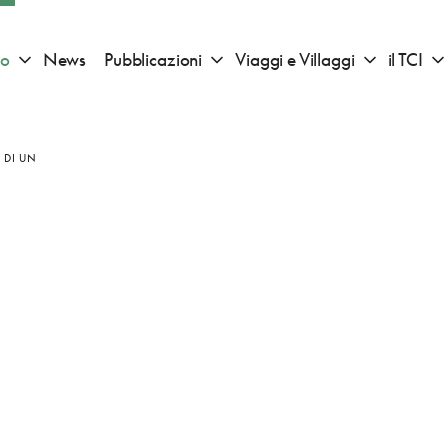
io
News
Pubblicazioni
Viaggi e Villaggi
il TCI
Apri sotto menu "Consigli di viaggio"
Apri sotto menu "Pubblicazioni"
Apri sotto 
 DI UN