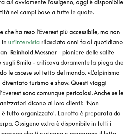
ra cui ovviamente l'ossigeno, oggi è disponibile
tità nei campi base a tutte le quote.
e che ha reso l'Everest più accessibile, ma non
 In
un'intervista
rilasciata anni fa al quotidiano
dian
Reinhold Messner
- pioniere delle salite
 sugli 8mila - criticava duramente la piega che
o le ascese sul tetto del mondo. «L'alpinismo
è diventato turismo e show. Questi viaggi
l'Everest sono comunque pericolosi. Anche se le
anizzatori dicono ai loro clienti: "Non
 è tutto organizzato". La rotta è preparata da
erpa. Ossigeno extra è disponibile in tutti i
 persone che ti cucinano e preparano il letto.