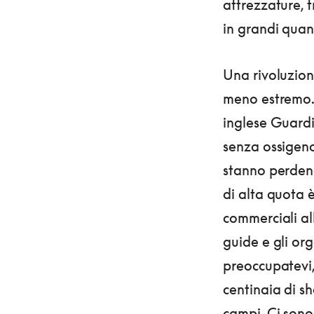
attrezzature, t
in grandi quan
Una rivoluzion
meno estremo.
inglese Guar
senza ossigeno
stanno perdend
di alta quota 
commerciali al
guide e gli org
preoccupatevi,
centinaia di sh
campi. Ci sono