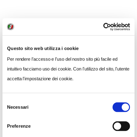
dovrebbero servire a rendere il mondo più sicuro. Ma
nei fatti non fanno altro che aumentare la tensione e
accrescere la sindrome da cittadella assediata in cui
viviamo. È proprio vero che dalla storia non si impara
mai nulla. Neanche a buttar giù i muri.
Questo sito web utilizza i cookie
Garzanti, pag. 270, 19 €
Per rendere l’accesso e l’uso del nostro sito più facile ed
intuitivo facciamo uso dei cookie. Con l'utilizzo del sito, l'utente
accetta l'impostazione dei cookie.
Selezione
Necessari
del
consenso
Preferenze