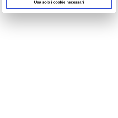
Usa solo i cookie necessari
Una bicicletta di Ofo a Milano.
Un
1 / 4
NEWS