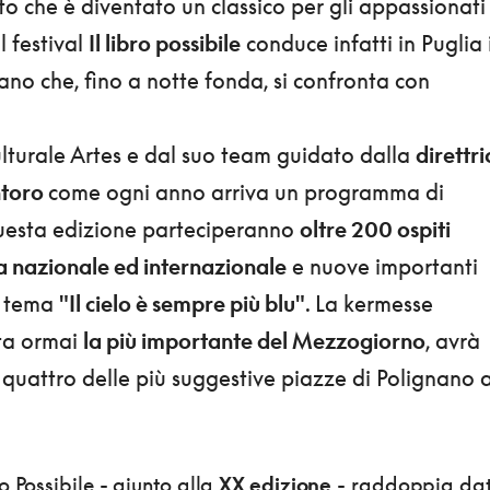
 che è diventato un classico per gli appassionati
Il festival
Il libro possibile
conduce infatti in Puglia i
iano che, fino a notte fonda, si confronta con
ulturale Artes e dal suo team guidato dalla
direttri
ntoro
come ogni anno arriva un programma di
questa edizione parteciperanno
oltre 200 ospiti
ma nazionale ed internazionale
e nuove importanti
l tema
"Il cielo è sempre più blu"
. La kermesse
ata ormai
la più importante del Mezzogiorno
, avrà
 quattro delle più suggestive piazze di Polignano 
o Possibile - giunto alla
XX edizione
- raddoppia da