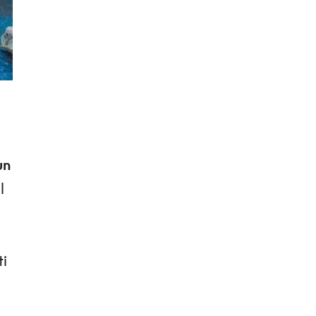
un
l
ti