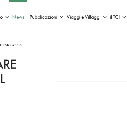
io
News
Pubblicazioni
Viaggi e Villaggi
il TCI
Apri sotto menu "Consigli di viaggio"
Apri sotto menu "Pubblicazioni"
Apri sotto 
 E RADDOPPIA
ARE
L