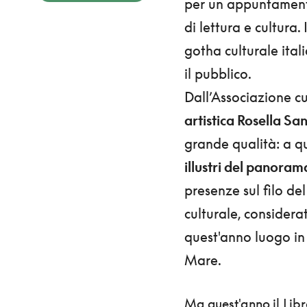
per un appuntamento
di lettura e cultura. 
gotha culturale ital
il pubblico.
Dall’Associazione c
artistica Rosella Sa
grande qualità: a 
illustri del panora
presenze sul filo de
culturale, consider
quest'anno luogo in
Mare.
Ma quest'anno il Libr