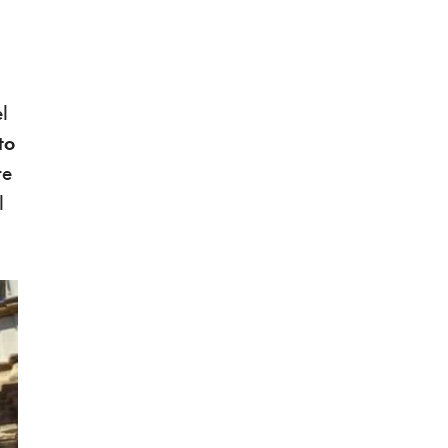
l
to
re
l