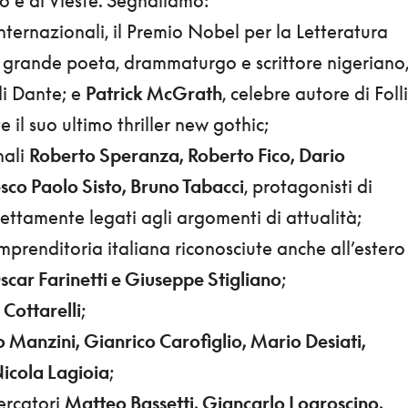
internazionali, il Premio Nobel per la Letteratura
iù grande poeta, drammaturgo e scrittore nigeriano
i Dante; e
Patrick McGrath
, celebre autore di Folli
 il suo ultimo thriller new gothic;
nali
Roberto Speranza, Roberto Fico, Dario
sco Paolo Sisto, Bruno Tabacci
, protagonisti di
ettamente legati agli argomenti di attualità;
’imprenditoria italiana riconosciute anche all’estero
Oscar Farinetti e Giuseppe Stigliano
;
 Cottarelli
;
 Manzini, Gianrico Carofiglio, Mario Desiati,
Nicola Lagioia
;
icercatori
Matteo Bassetti, Giancarlo Logroscino,