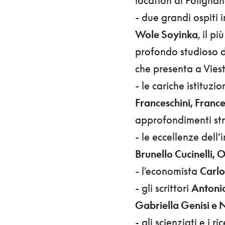
- due grandi ospiti 
Wole Soyinka
, il p
profondo studioso d
che presenta a Vieste
- le cariche istituzio
Franceschini, France
approfondimenti str
- le eccellenze dell
Brunello Cucinelli, 
- l'economista
Carlo
- gli scrittori
Antonio
Gabriella Genisi e 
- gli scienziati e i r