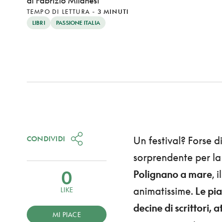
di Fabrizio Milanesi
TEMPO DI LETTURA
-
3 MINUTI
LIBRI
PASSIONE ITALIA
CONDIVIDI
Un festival? Forse d
sorprendente per la v
0
Polignano a mare
, 
animatissime.
Le piaz
LIKE
decine di scrittori, a
MI PIACE