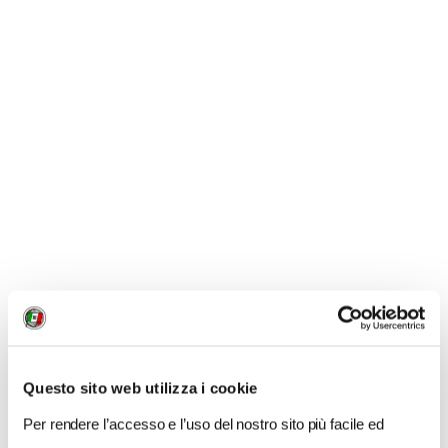
sfida, e l'effettiva riduzione dell'impronta di carbonio
dipende dalla capacità delle reti elettriche di fornire
energia pulita in modo costante.
La trasparenza è un altro elemento chiave
.
Attualmente, la misurazione e la rendicontazione
dell'impatto ambientale dell'IA sono spesso lacunose.
In conclusione,
mentre l'IA promette di essere uno
strumento potente per affrontare alcune delle sfide
più urgenti del nostro tempo, come il cambiamento
climatico stesso
(attraverso la modellazione climatica o
l'ottimizzazione energetica), è imperativo che la sua
Questo sito web utilizza i cookie
stessa impronta ambientale venga gestita con urgenza.
Per rendere l’accesso e l’uso del nostro sito più facile ed