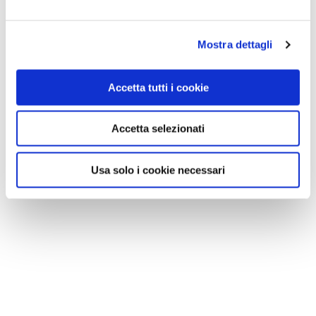
Mostra dettagli
Accetta tutti i cookie
Accetta selezionati
GLI APPUNTAMENTI
Usa solo i cookie necessari
- dal lunedì al venerdì alle 17.30 su
Caterpillar/Radio2
per ascoltare il racconto dell'impresa (collegamento
con Paola alle 18.30);
-
tutti i giorni su questo sito per la cronaca e le
fotografie delle tappe della pedalata.