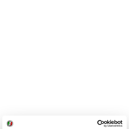
anche se c’era tantissimo
vento
, soprattutto
quando abbiamo superato il confine tra Italia e
Svizzera. Ma la cosa più bella è stata sentire
tantissimo affetto
da parte delle persone, non
so quanti ciclisti ci hanno accompagnato lungo il
percorso!”.