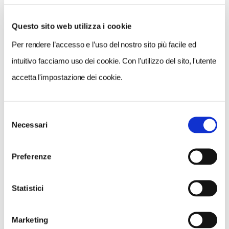
Questo sito web utilizza i cookie
“Durante il tragitto ho pensato che
stavo
Per rendere l’accesso e l’uso del nostro sito più facile ed
vivendo davvero una grande esperienza
:
intuitivo facciamo uso dei cookie. Con l'utilizzo del sito, l'utente
essere la portatrice ufficiale di questa iniziativa
accetta l'impostazione dei cookie.
è davvero
un’emozione
.
Non ci sono limiti ai
sogni
e ogni viaggio è sempre un grande
viaggio di scoperta, non solo dei posti ma anche
Selezione
Necessari
del
di se stessi”.
consenso
Preferenze
Forza Paola, siamo con te!
Seguiteci su questo
sito, domani il resoconto della seconda tappa.
Statistici
Marketing