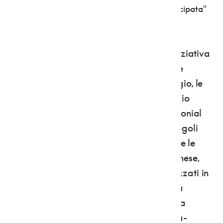
spettacolo personale, una "passeggiata partecipata"
tutta per sé.
È l'idea alla base di
Crinali
, una bella iniziativa
per riscoprire
l'Appennino bolognese
che
mette al centro dell'attenzione il paesaggio, le
emergenze naturali e culturali del territorio
"utilizzando" la generosità di tanti testimonial
che appaioni a sorpresa nel corso dei singoli
eventi.
Dal 1° luglio al 31 dicembre
, in tutte le
Unioni dei Comuni dell'Appennino bolognese,
sono
organizzate decine di eventi
, realizzati in
collaborazione con Destinazione turistica
Bologna metropolitana e Assessorato alla
Cultura e Paesaggio della Regione Emilia-