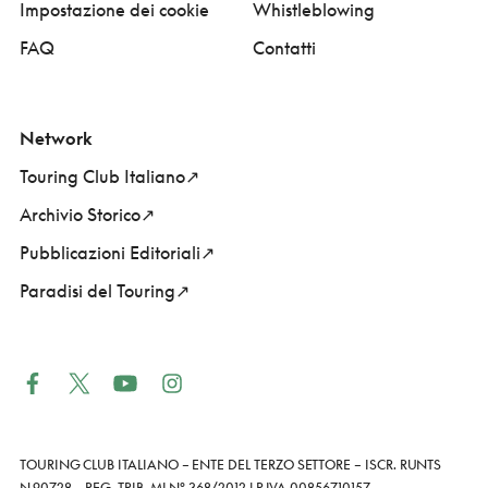
Impostazione dei cookie
Whistleblowing
FAQ
Contatti
Network
Touring Club Italiano
Archivio Storico
Pubblicazioni Editoriali
Paradisi del Touring
TOURING CLUB ITALIANO – ENTE DEL TERZO SETTORE – ISCR. RUNTS
N.90728 – REG. TRIB. MI N° 368/2012
| P.IVA 00856710157