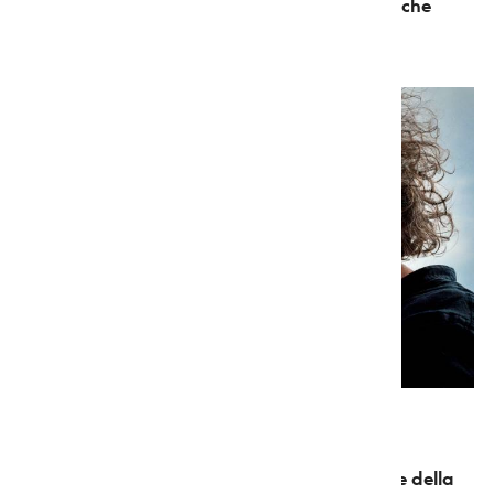
persone, bensì per pochissimi;
potrà capitare che
accada anche per un unico camminatore.
Crinali
durante tutto il 2020 toccherà questi
cammini:
Alta Via dei Parchi,
Via della Lana e della