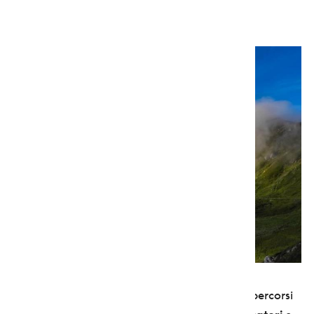
Romagna.
Come dicevamo prima, i camminatori lungo i percorsi