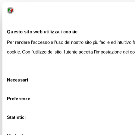
Questo sito web utilizza i cookie
Per rendere l’accesso e l’uso del nostro sito più facile ed intuitivo
cookie. Con l'utilizzo del sito, l'utente accetta l'impostazione dei co
NEWS
Le nostre montagne stanno morendo: parola di
Selezione
Mario Tozzi
Necessari
del
consenso
Preferenze
Statistici