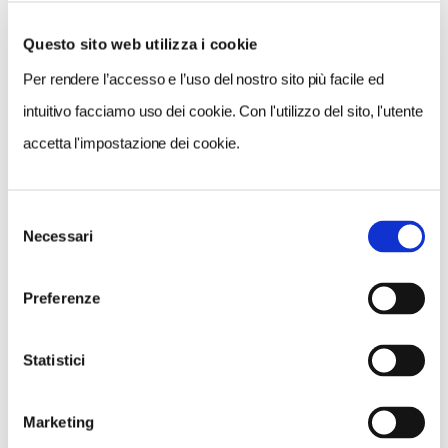
-
Ho fatto un giro
, di Gino Cervi - Touring Club
Questo sito web utilizza i cookie
Italiano, collana Geografie
Per rendere l’accesso e l’uso del nostro sito più facile ed
- Pag. 206, 14 €, soci Tci 11,20 €
intuitivo facciamo uso dei cookie. Con l'utilizzo del sito, l'utente
- Acquistalo in tutte le librerie, sul nostro
store
accetta l'impostazione dei cookie.
digitale
(scontato per tutti del 5%) e nei
Punti
Touring
.
Selezione
Necessari
del
consenso
Preferenze
Statistici
Marketing