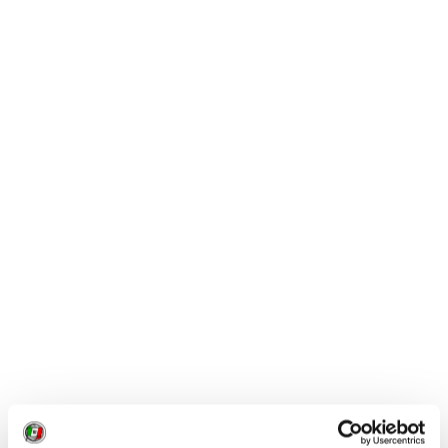
Infine, per gli appassionati dello sci e
soprattutto del
freeride
, segnaliamo anche
Into
the Mind
, spettacolare lungometraggio.
La rassegna
non rende onore alla maggior
parte del film premiati dalla giuria
(
di cui
abbiamo già riferito in precedenza
), ma forse
questo non è un male: l'unica opera in
proiezione che ha avuto una genziana è
Janapar: Love on a bike. Peccato invece che non
siano stati inseriti nella programmazione film
per certi versi molto interessanti nel loro genere
come De Balans, La montagna silenziosa, Fallet,
Chiedilo a Keinwunder, Loslassen e Vincersi.