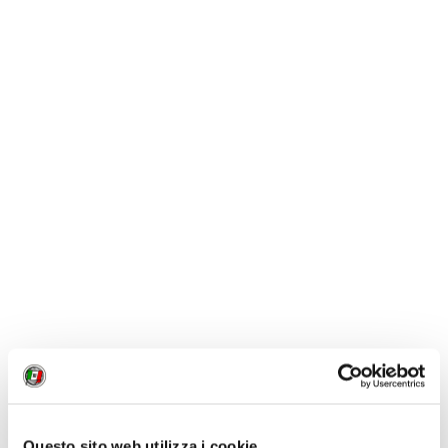
evidenzia la grande perdita di spessore del ghiacciaio; la collina presente al
centro dell’inquadratura, alta più di 350 m, 72 anni fa era infatti totalmente
ricoperta dal ghiaccio. Fabiano Ventura, 2013 © Archivio F. Ventura
INFORMAZIONI
- Mostra fotografica
"Sulle tracce dei
ghiacciai"
, dal 25 ottobre al 4 novembre a
Palazzo Ducale di Genova. Orari: lun-ven 9-17;
sab, festivi e 2 novembre 10-19.
Sito web Festival
della scienza
.
- Per informazioni sul
progetto
, sito
web
http://sulletraccedeighiacciai.com
- Oltre alla mostra, il 4 novembre alle ore 15 si
terrà una
conferenza
dal titolo
"Montagne
senza ghiacciai. Un futuro possibile?"
presso
l'Acquario di Genova. Durante l'incontro,
Questo sito web utilizza i cookie