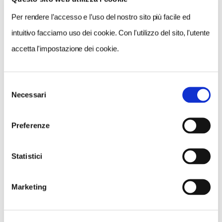
moderato dal giornalista Luca Calzolari,
Per rendere l’accesso e l’uso del nostro sito più facile ed
Fabiano Ventura dialogherà con il professor
intuitivo facciamo uso dei cookie. Con l'utilizzo del sito, l'utente
Claudio Smiraglia, glaciologo di fama
accetta l'impostazione dei cookie.
internazionale, ripercorrendo le tappe del
progetto con l'obiettivo di diffondere una
maggiore consapevolezza dell'impatto delle
Selezione
attività umane sul clima e sensibilizzare
Necessari
del
consenso
l'opinione pubblica sull'importanza di un
impegno concreto per limitare l'aumento della
Preferenze
temperatura globale. Sarà presente anche Luca
Cassani, CSR manager di Epson Italia. A cura
Statistici
di Club Alpino Italiano Sezione Ligure Genova.
Marketing