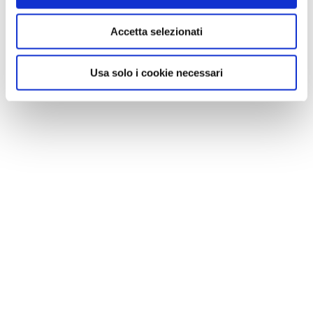
A Parma torna il Salone del Camper: dieci giorni
Accetta selezionati
dedicati al turismo en plein air
Usa solo i cookie necessari