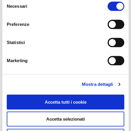
Selezione
Necessari
del
consenso
Preferenze
Statistici
Marketing
NEWS
Mostra dettagli
A Parma torna il Salone del Camper: dieci giorni
dedicati al turismo en plein air
Accetta tutti i cookie
Accetta selezionati