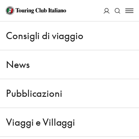
ACCEDI
Consigli di viaggio
Apri 
Cerca
News
Pubblicazioni
NEWS
Apri 
ARTE CONTEMPORANEA PROTAGONISTA A MILANO
Viaggi e Villaggi
OCCHI APERTI
Apri 