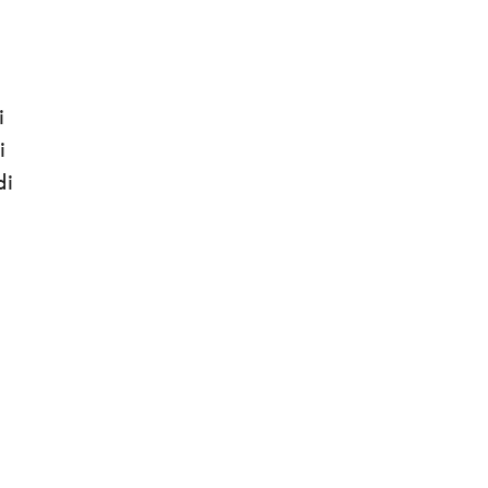
i
i
di