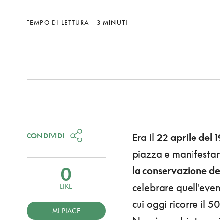
TEMPO DI LETTURA
-
3 MINUTI
CONDIVIDI
Era il
22 aprile del 
piazza e manifestaro
0
la conservazione del
celebrare quell'event
LIKE
cui oggi ricorre il 5
MI PIACE