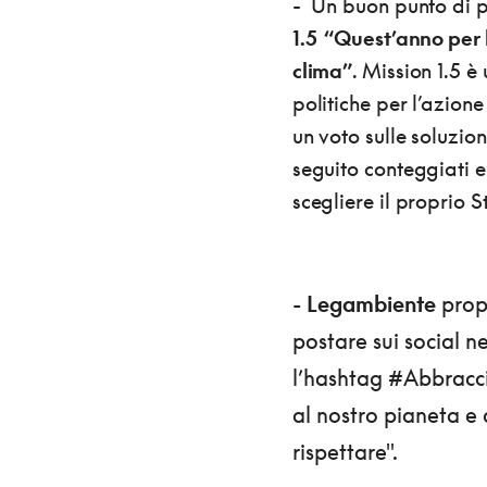
- Un buon punto di 
1.5 “Quest’anno per l
clima”
. Mission 1.5 è
politiche per l’azion
un voto sulle soluzio
seguito conteggiati e 
scegliere il proprio St
-
Legambiente
prop
postare sui social n
l’hashtag #Abbracci
al nostro pianeta e 
rispettare".