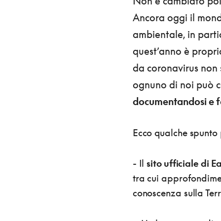
Non è cambiato poi 
Ancora oggi il mond
ambientale, in part
quest’anno è propr
da coronavirus non s
ognuno di noi può co
documentandosi e fa
Ecco qualche spunto
- Il
sito ufficiale di 
tra cui approfondime
conoscenza sulla Terr