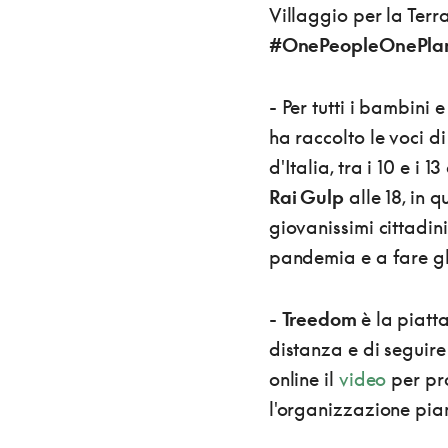
Villaggio per la Ter
#OnePeopleOnePla
- Per tutti i bambini 
ha raccolto le voci di
d'Italia, tra i 10 e i
Rai Gulp
alle 18, in q
giovanissimi cittadin
pandemia e a fare gli
-
Treedom
è la piat
distanza e di seguire
online il
video
per pr
l'organizzazione pia