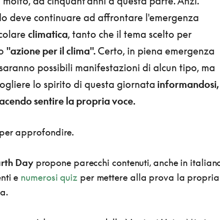
molto, da cinquant'anni a questa parte. Anzi.
o deve continuare ad affrontare l'emergenza
icolare
climatica
, tanto che il tema scelto per
io
"azione per il clima".
Certo, in piena emergenza
aranno possibili manifestazioni di alcun tipo, ma
gliere lo spirito di questa giornata
informandosi,
cendo sentire la propria voce.
 per approfondire.
Earth Day
propone parecchi contenuti, anche in italiano
nti e
numerosi quiz
per mettere alla prova la propria
a.