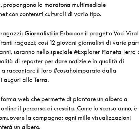
ra, propongono la maratona multimediale
net
con contenuti culturali di vario tipo.
e ragazzi:
Giornalisti in Erba
con il progetto Voci Viral
 tanti ragazzi; così 12 giovani giornalisti di varie part
 13 anni, saranno nello speciale #Explorer Pianeta Terra 
ualità di reporter per dare notizie e in qualità di
i a raccontare il loro #cosahoimparato dalla
 auguri alla Terra.
taforma web che permette di piantare un albero a
 online il percorso di crescita. Come lo scorso anno, è
omuovere la campagna: ogni mille visualizzazioni
nterà un albero.