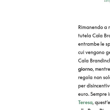
La 
Rimanendo a n
tutela Cala Br
entrambe le s
cui vengono ge
Cala Brandinch
giorno
, mentr
regola non sol
per disincentiva
euro. Sempre i
Teresa
, quest’