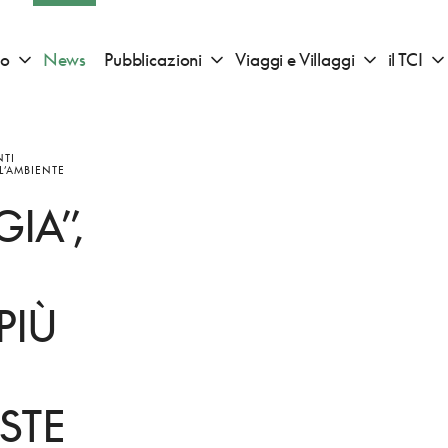
io
News
Pubblicazioni
Viaggi e Villaggi
il TCI
Apri sotto menu "Consigli di viaggio"
Apri sotto menu "Pubblicazioni"
Apri sotto 
NTI
L’AMBIENTE
IA”,
PIÙ
STE