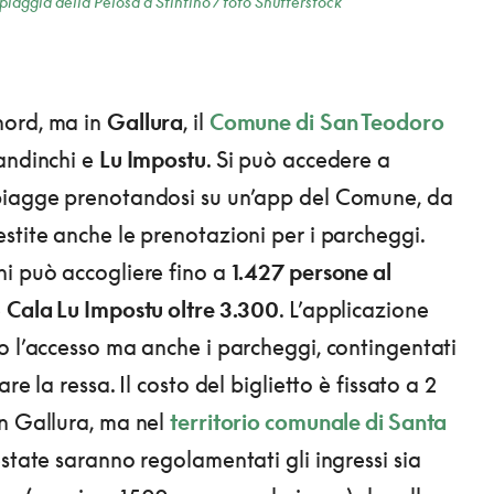
spiaggia della Pelosa a Stintino / foto Shutterstock
ord, ma in
Gallura
, il
Comune di
San Teodoro
andinchi e
Lu Impostu
. Si può accedere a
piagge prenotandosi su un’app del Comune, da
stite anche le prenotazioni per i parcheggi.
i può accogliere fino a
1.427 persone al
e
Cala Lu Impostu oltre 3.300
. L’applicazione
o l’accesso ma anche i parcheggi, contingentati
re la ressa. Il costo del biglietto è fissato a 2
n Gallura, ma nel
territorio comunale di Santa
estate saranno regolamentati gli ingressi sia