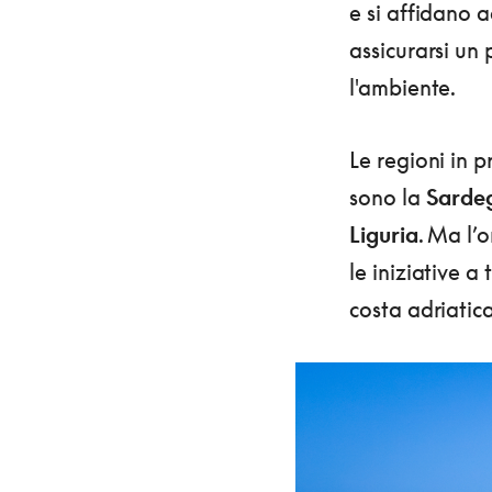
e si affidano a
assicurarsi un
l'ambiente.
Le regioni in 
sono la
Sardeg
Liguria
. Ma l’
le iniziative a
costa adriatica