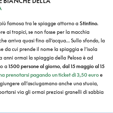
E BIANCHE DELLA
A
 più famosa tra le spiagge attorno a
Stintino
.
re ai tropici, se non fosse per la macchia
e arriva quasi fino all’acqua... Sullo sfondo, la
e da cui prende il nome la spiaggia e l’isola
Da anni ormai la spiaggia della Pelosa è ad
to a
1500 persone al giorno
,
dal 15 maggio al 15
na prenotarsi pagando un ticket di 3,50 euro
e
ggiungere all’asciugamano anche una stuoia,
portarsi via gli ormai preziosi granelli di sabbia