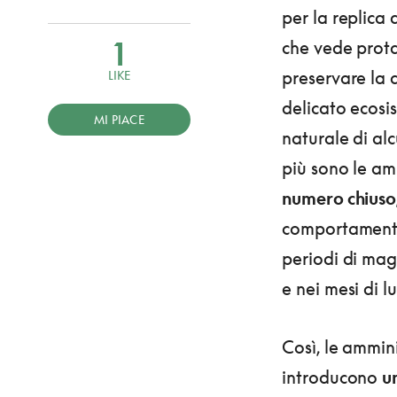
per la replica 
1
che vede protag
preservare la q
LIKE
delicato ecosi
MI PIACE
naturale di alc
più sono le am
numero chiuso,
comportamento 
periodi di mag
e nei mesi di l
Così, le ammini
introducono
u