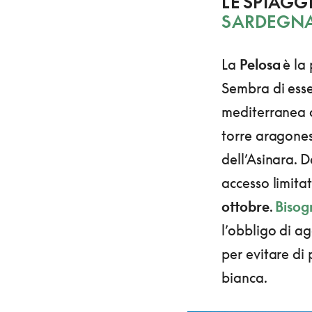
LE SPIAGG
SARDEGN
La
Pelosa
è la
Sembra di esse
mediterranea ch
torre aragones
dell’Asinara. 
accesso limita
ottobre
.
Bisog
l’obbligo di a
per evitare di 
bianca.