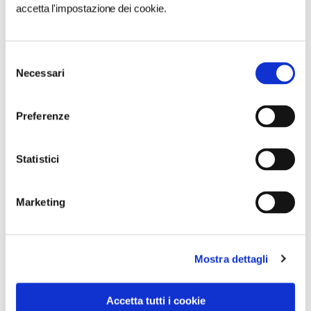
accetta l'impostazione dei cookie.
Selezione
Necessari
del
consenso
Preferenze
Statistici
Marketing
CONDIVIDI
1
Mostra dettagli
LIKE
Accetta tutti i cookie
MI PIACE