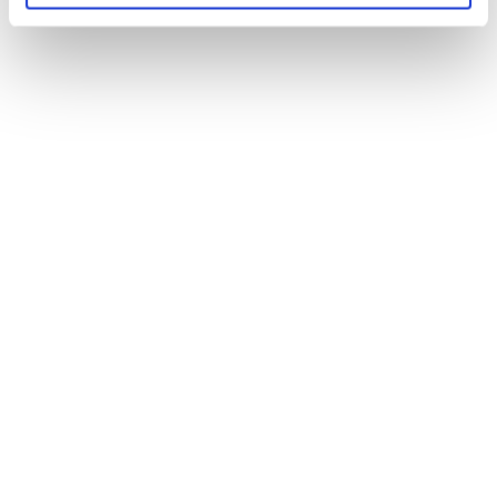
NEWS
Le nostre montagne stanno morendo: parola di
Mario Tozzi