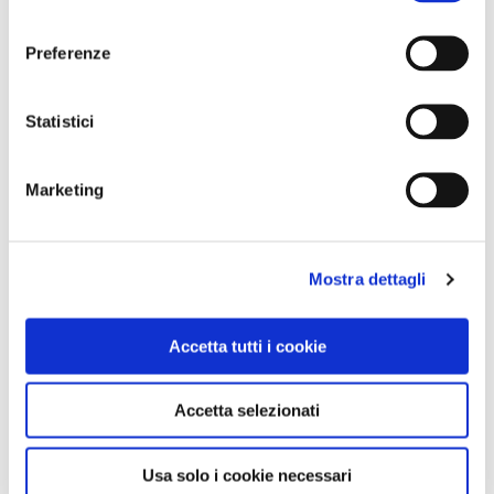
consenso
Preferenze
Statistici
Marketing
NEWS
A Parma torna il Salone del Camper: dieci giorni
Mostra dettagli
dedicati al turismo en plein air
Accetta tutti i cookie
Accetta selezionati
Usa solo i cookie necessari