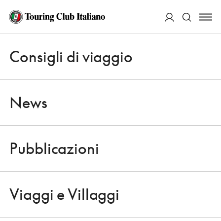
ACCEDI
Consigli di viaggio
Apri 
Cerca
News
Pubblicazioni
NEWS
Apri 
RACCONTARE IL MONDO, A
Viaggi e Villaggi
FUMETTI
Apri 
23 SETTEMBRE 2009