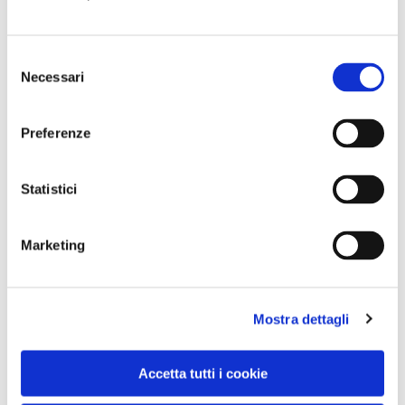
rendere questa Design week memorabile e un
aperitivo perfetto e invitante per Expo.
Selezione
Necessari
del
Info:
www.fuorisalone.it
,
salonemilano.it
.
consenso
Preferenze
Statistici
CONDIVIDI
Marketing
0
Mostra dettagli
LIKE
MI PIACE
Accetta tutti i cookie