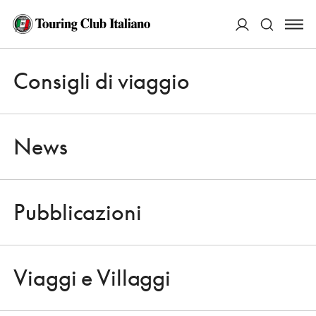
ACCEDI
Consigli di viaggio
Apri 
Cerca
News
Pubblicazioni
NEWS
Apri 
SICUREZZA. LA MAGNIFICA
Viaggi e Villaggi
OSSESSIONE DELLE FERROVIE
Apri 
25 SETTEMBRE 2009